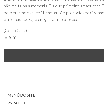
não me falha a memória É a que primeiro amadurece E
pelo que me parece “Temprano” é precocidade O vinho
é a felicidade Que em garrafa se oferece.
(Celso Cruz)
🍷🍷🍷
MENÚ DO SITE
PS RÁDIO