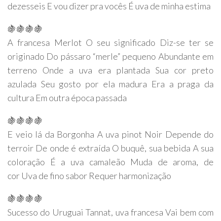
dezesseis E vou dizer pra vocês É uva de minha estima
🍇🍇🍇🍇
A francesa Merlot O seu significado Diz-se ter se
originado Do pássaro “merle” pequeno Abundante em
terreno Onde a uva era plantada Sua cor preto
azulada Seu gosto por ela madura Era a praga da
cultura Em outra época passada
🍇🍇🍇🍇
E veio lá da Borgonha A uva pinot Noir Depende do
terroir De onde é extraída O buquê, sua bebida A sua
coloração É a uva camaleão Muda de aroma, de
cor Uva de fino sabor Requer harmonização
🍇🍇🍇🍇
Sucesso do Uruguai Tannat, uva francesa Vai bem com