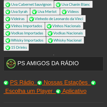
Uva Cabernet Sauvignon
Uva Chanin Blanc
Uva Syrah
Uva Merlot
Vídeos
Videiras
Vinhedo de Leonardo da Vinci
Vinhos Importados
Vinhos Nacionais
Vodkas Importadas
Vodkas Nacionais
Whisky Importados
Whisky Nacional
15 Drinks
.
PS AMIGOS DA RÁDIO
PS Rádio
Nossas Estaçõe
s
Escolha um Player
Aplicativo