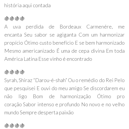
história aqui contada
🍇🍇🍇🍇
A uva perdida de Bordeaux Carmenére, me
encanta Seu sabor se agiganta Com um harmonizar
propício Ótimo custo benefício E se bem harmonizado
Mesmo americanizado É uma de cepa divina Em toda
América Latina Esse vinho é encontrado
🍇🍇🍇🍇
Syrah, Shiraz “Darou-é-shah” Ou o remédio do Rei Pelo
que pesquisei E ouvi do meu amigo Se discordarem eu
não ligo Bom de harmonização Ótimo pro
coração Sabor intenso e profundo No novo e no velho
mundo Sempre desperta paixão
🍇🍇🍇🍇