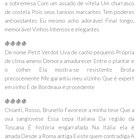
a sobremesa Com um assado de vitela Um churrasco
de costela Pois seus taninos marcantes Tem poderes
antioxidantes Eu mesmo acho adorável Final longo,
memorável Vinhos Intensos e elegantes
🍇🍇🍇🍇
De nome Petit Verdot Uva de cacho pequeno Própria
de clima ameno Demora amadurecer Entre o plantar e
o colher Ela mostra-se resistente Brota
precocemente Me garantiu meu vizinho Que é expert
em vinho E de Bordeaux é procedente
🍇🍇🍇🍇
Chianti, Rosso, Brunello Favorece a minha tese Que a
uva sangiovese Essa cepa italiana Da região da
Toscana É história engarrafada Na Itália ela é
amada Desde a Roma antiga Existe quem contradiga A