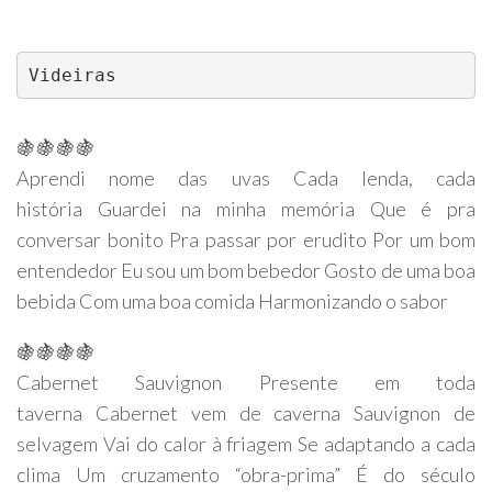
Videiras
🍇🍇🍇🍇
Aprendi nome das uvas Cada lenda, cada
história Guardei na minha memória Que é pra
conversar bonito Pra passar por erudito Por um bom
entendedor Eu sou um bom bebedor Gosto de uma boa
bebida Com uma boa comida Harmonizando o sabor
🍇🍇🍇🍇
Cabernet Sauvignon Presente em toda
taverna Cabernet vem de caverna Sauvignon de
selvagem Vai do calor à friagem Se adaptando a cada
clima Um cruzamento “obra-prima” É do século