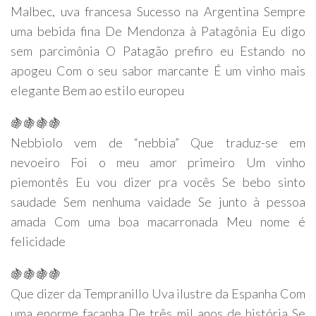
Malbec, uva francesa Sucesso na Argentina Sempre
uma bebida fina De Mendonza à Patagônia Eu digo
sem parcimônia O Patagão prefiro eu Estando no
apogeu Com o seu sabor marcante É um vinho mais
elegante Bem ao estilo europeu
🍇🍇🍇🍇
Nebbiolo vem de “nebbia” Que traduz-se em
nevoeiro Foi o meu amor primeiro Um vinho
piemontês Eu vou dizer pra vocês Se bebo sinto
saudade Sem nenhuma vaidade Se junto à pessoa
amada Com uma boa macarronada Meu nome é
felicidade
🍇🍇🍇🍇
Que dizer da Tempranillo Uva ilustre da Espanha Com
uma enorme façanha De três mil anos de história Se