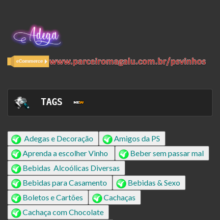
TAGS  
Adegas e Decoração
Amigos da PS
Aprenda a escolher Vinho
Beber sem passar mal
Bebidas Alcoólicas Diversas
Bebidas para Casamento
Bebidas & Sexo
Boletos e Cartões
Cachaças
Cachaça com Chocolate