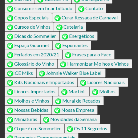
Consumir sem ficar bêbado
Contato
Copos Especiais
Curar Ressaca de Carnaval
Cursos de Vinhos
Cutelaria
Dicas do Sommelier
Energéticos
Espaço Gourmet
Espumantes
Feriados em 2020/21
Frases para o Face
Glossário do Vinho
Harmonizar Molhos e Vinhos
ICE Miks
Johnnie Walker Blue Label
Kits Nacionais e Importados
Licores Nacionais
Licores Importados
Martini
Molhos
Molhos e Vinhos
Mural de Recados
Nossas Bebidas
Nossa Empresa
Miniaturas
Novidades da Semana
O que é um Sommelier
Os 11 Segredos
Perguntas Comportamentais