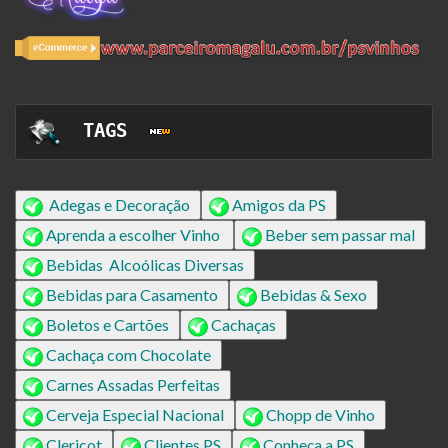
TAGS  
Adegas e Decoração
Amigos da PS
Aprenda a escolher Vinho
Beber sem passar mal
Bebidas Alcoólicas Diversas
Bebidas para Casamento
Bebidas & Sexo
Boletos e Cartões
Cachaças
Cachaça com Chocolate
Carnes Assadas Perfeitas
Cerveja Especial Nacional
Chopp de Vinho
Clericot
Clientes PS
Conheça a PS