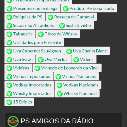
Presentes com entrega
Produto Personalizado
Relíquias da PS
Ressaca de Carnaval
Sucos não Alcoólicos
Sushi & vinho
Tabacaria
Tipos de Whisky
Utilidades para Presente
Uva Cabernet Sauvignon
Uva Chanin Blanc
Uva Syrah
Uva Merlot
Vídeos
Videiras
Vinhedo de Leonardo da Vinci
Vinhos Importados
Vinhos Nacionais
Vodkas Importadas
Vodkas Nacionais
Whisky Importados
Whisky Nacional
15 Drinks
.
PS AMIGOS DA RÁDIO