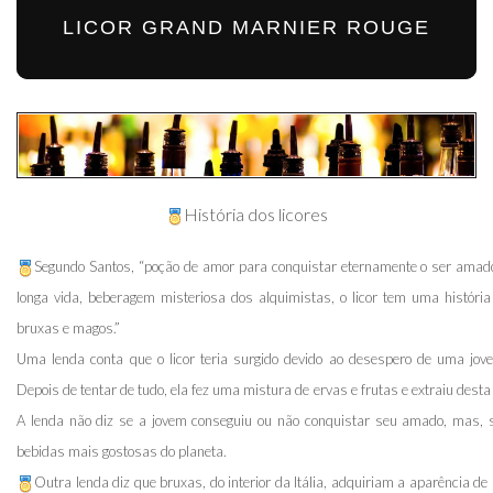
LICOR GRAND MARNIER ROUGE
História dos licores
Segundo Santos, “poção de amor para conquistar eternamente o ser amado, 
longa vida, beberagem misteriosa dos alquimistas, o licor tem uma históri
bruxas e magos.”
Uma lenda conta que o licor teria surgido devido ao desespero de uma jo
Depois de tentar de tudo, ela fez uma mistura de ervas e frutas e extraiu dest
A lenda não diz se a jovem conseguiu ou não conquistar seu amado, mas,
bebidas mais gostosas do planeta.
Outra lenda diz que bruxas, do interior da Itália, adquiriam a aparência d