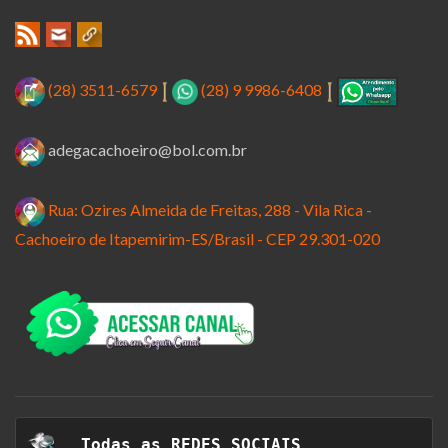
(28) 3511-6579
(28) 9 9986-6408
adegacachoeiro@bol.com.br
Rua: Ozires Almeida de Freitas, 288 - Vila Rica -
Cachoeiro de Itapemirim-ES/Brasil - CEP 29.301-020
  Todas as 
REDES SOCIAIS