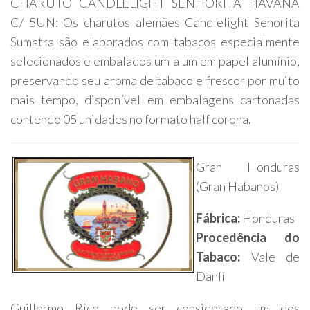
CHARUTO CANDLELIGHT SENHORITA HAVANA
C/ 5UN: Os charutos alemães Candlelight Senorita
Sumatra são elaborados com tabacos especialmente
selecionados e embalados um a um em papel alumínio,
preservando seu aroma de tabaco e frescor por muito
mais tempo, disponível em embalagens cartonadas
contendo 05 unidades no formato half corona.
Gran Honduras
(Gran Habanos)
Fábrica:
Honduras
Procedência do
Tabaco:
Vale de
Danlí
Guillermo Rico pode ser considerado um dos