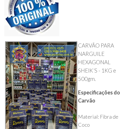
CARVÃO PARA
NARGUILE
HEXAGONAL
SHEIK´S - 1KG e
500gm.
Especificações do
Carvão
Material: Fibra de
Coco