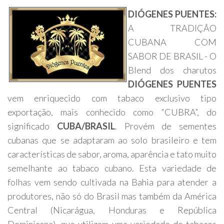
DIÓGENES PUENTES:
A TRADIÇÃO
CUBANA COM
SABOR DE BRASIL - O
Blend dos charutos
DIÓGENES PUENTES
vem enriquecido com tabaco exclusivo tipo
exportação, mais conhecido como “CUBRA”, do
significado
CUBA/BRASIL
. Provém de sementes
cubanas que se adaptaram ao solo brasileiro e tem
características de sabor, aroma, aparência e tato muito
semelhante ao tabaco cubano. Esta variedade de
folhas vem sendo cultivada na Bahia para atender a
produtores, não só do Brasil mas também da América
Central (Nicarágua, Honduras e República