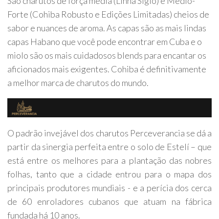
São charutos de força média (Linha Siglo) e Médio-
Forte (Cohiba Robusto e Edições Limitadas) cheios de
sabor e nuances de aroma. As capas são as mais lindas
capas Habano que você pode encontrar em Cuba e o
miolo são os mais cuidadosos blends para encantar os
aficionados mais exigentes. Cohiba é definitivamente
a melhor marca de charutos do mundo.
O padrão invejável dos charutos Perceverancia se dá a
partir da sinergia perfeita entre o solo de Estelí – que
está entre os melhores para a plantação das nobres
folhas, tanto que a cidade entrou para o mapa dos
principais produtores mundiais - e a perícia dos cerca
de 60 enroladores cubanos que atuam na fábrica
fundada há 10 anos.